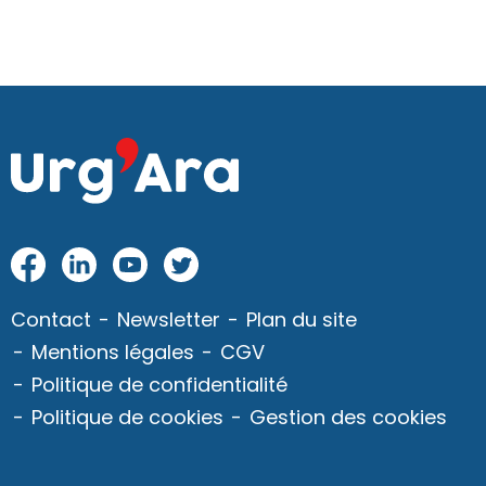
Fac
Link
Yo
Twi
eb
edI
utu
tter
Contact
Newsletter
Plan du site
oo
n
be
Mentions légales
CGV
k
Politique de confidentialité
Politique de cookies
Gestion des cookies