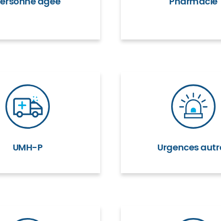
Personne âgée
Pharmacie
UMH-P
Urgences autr