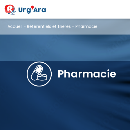
Accueil
-
Référentiels et filières
-
Pharmacie
Pharmacie
Pharmacie