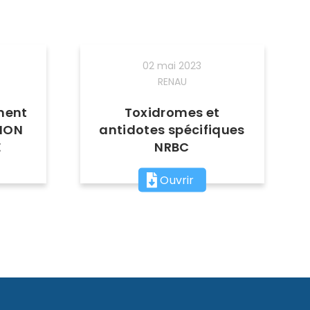
02 mai 2023
RENAU
ment
Toxidromes et
SION
antidotes spécifiques
E
NRBC
Ouvrir