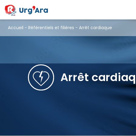
Accueil
-
Référentiels et filières
-
Arrêt cardiaque
Arrêt cardiaque
Arrêt cardia