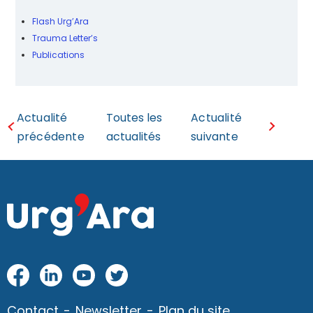
Flash Urg’Ara
Trauma Letter’s
Publications
Actualité
Toutes les
Actualité
précédente
actualités
suivante
Fac
Link
Yo
Twi
eb
edI
utu
tter
Contact
Newsletter
Plan du site