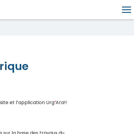
Togg
!!!
rique
ite et l’application Urg
‘
Ara!!
 sur la base des travaux du