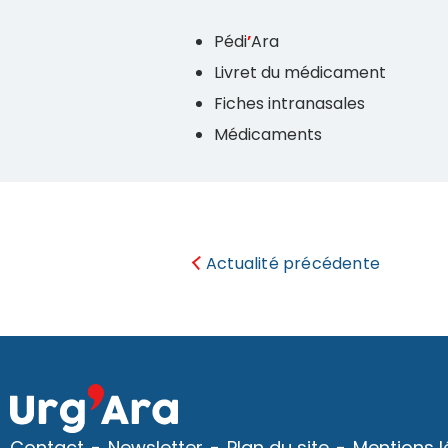
Pédi
’
Ara
Livret du médicament
Fiches intranasales
Médicaments
Actualité précédente
Contact
Newsletter
Plan du site
Mentions l