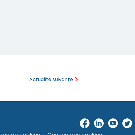
Actualité suivante
Fac
Link
Yo
Twi
eb
edI
utu
tter
tique de cookies
Gestion des cookies