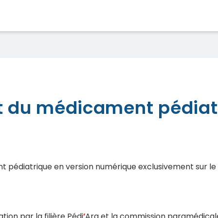
pédiatrique est en ligne
et du médicament pédiat
t pédiatrique en version numérique exclusivement sur le s
tion par la filière Pédi
’
Ara et la commission paramédicale