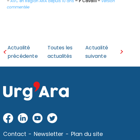
–
AVC en Région ARA depuis 10 ans
– P Cavalli –
Version
commentée
Actualité
Toutes les
Actualité
précédente
actualités
suivante
Fac
Link
Yo
Twi
eb
edI
utu
tter
Contact
Newsletter
Plan du site
oo
n
be