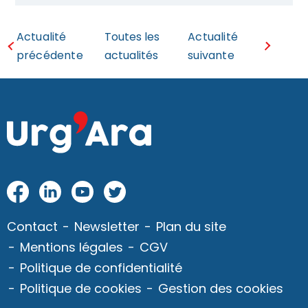
Actualité
Toutes les
Actualité
précédente
actualités
suivante
Fac
Link
Yo
Twi
eb
edI
utu
tter
Contact
Newsletter
Plan du site
oo
n
be
Mentions légales
CGV
k
Politique de confidentialité
Politique de cookies
Gestion des cookies